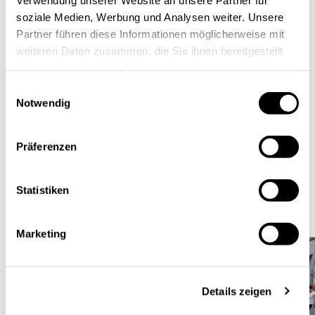
Innenstädten nutzen, um sehr effizient Ware zu
soziale Medien, Werbung und Analysen weiter. Unsere
transportieren.“
Partner führen diese Informationen möglicherweise mit
weiteren Daten zusammen, die Sie ihnen bereitgestellt
Den Betrieb der Fahrzeuge planen die Gründer über
haben oder die sie im Rahmen Ihrer Nutzung der Dienste
ein as-a-Service-Modell: Die DroidDrive GmbH
gesammelt haben.
Einwilligungsauswahl
kümmert sich um die Verfügbarkeit und den
Notwendig
neuesten technologischen Stand der Fahrzeuge und
Unternehmen könnten die Fahrzeuge gegen eine
Präferenzen
Gebühr nutzen. So könnten dieselben Ducks, die
morgens die Pakete ausliefern, am Mittag
Statistiken
Einzelhändler mit Waren beliefern und abends
Essensbestellungen ausliefern.
Marketing
Details zeigen