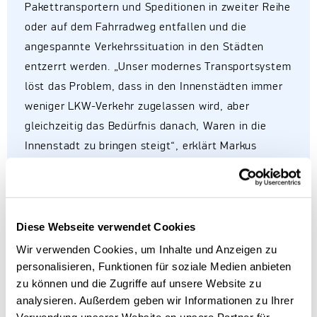
Pakettransportern und Speditionen in zweiter Reihe
oder auf dem Fahrradweg entfallen und die
angespannte Verkehrssituation in den Städten
entzerrt werden. „Unser modernes Transportsystem
löst das Problem, dass in den Innenstädten immer
weniger LKW-Verkehr zugelassen wird, aber
gleichzeitig das Bedürfnis danach, Waren in die
Innenstadt zu bringen steigt“, erklärt Markus
Werle, Co-Founder und CTO von DroidDrive.
Kai D. Kreisköther, CEO und ebenfalls Co-Founder
des Startups, ergänzt: „Ducktrain ist ein
Diese Webseite verwendet Cookies
leichtelektrisches automatisiertes Fahrzeugsystem.
Wir verwenden Cookies, um Inhalte und Anzeigen zu
Die einzelnen Fahrzeuge sind um die Europallette
personalisieren, Funktionen für soziale Medien anbieten
herumgebaut und somit extrem klein und können
zu können und die Zugriffe auf unsere Website zu
Straßen, Fahrradwege und Bürgersteige in
analysieren. Außerdem geben wir Informationen zu Ihrer
Verwendung unserer Website an unsere Partner für