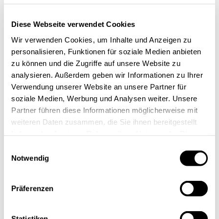
Hardware und Ingenieurleistungen inklusive
Beratung aus einer Hand. Im Bereich „Software“ hat
Diese Webseite verwendet Cookies
das Unternehmen Lösungen für die
Wir verwenden Cookies, um Inhalte und Anzeigen zu
Energiewirtschaft, Wasserwirtschaft,
personalisieren, Funktionen für soziale Medien anbieten
Luftqualitätsüberwachung und für Umweltschutz &
zu können und die Zugriffe auf unsere Website zu
analysieren. Außerdem geben wir Informationen zu Ihrer
Sicherheit sowie 2D/3D-Viewer im Portfolio. Mit
Verwendung unserer Website an unsere Partner für
diesen branchenspezifischen Software-Lösungen,
soziale Medien, Werbung und Analysen weiter. Unsere
die reine Daten in aussagekräftige Erkenntnisse
Partner führen diese Informationen möglicherweise mit
wandeln und datengetriebene
weiteren Daten zusammen, die Sie ihnen bereitgestellt
Entscheidungsfindung ermöglichen, unterstützt
haben oder die sie im Rahmen Ihrer Nutzung der Dienste
KISTERS seine Kunden dabei, Potenziale u.a. aus
gesammelt haben.
Einwilligungsauswahl
der Digitalisierung der Energiewirtschaft, dem
Notwendig
Internet der Dinge und Industrie 4.0 voll zu nutzen.
Präferenzen
In den zweiten Geschäftsbereich „IT-Hardware“
fallen Großformatdrucker und -Scanner, 3D-Drucker,
Statistiken