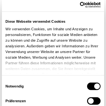
Diese Webseite verwendet Cookies
Wir verwenden Cookies, um Inhalte und Anzeigen zu
personalisieren, Funktionen für soziale Medien anbieten
zu können und die Zugriffe auf unsere Website zu
analysieren. Außerdem geben wir Informationen zu Ihrer
Verwendung unserer Website an unsere Partner für
soziale Medien, Werbung und Analysen weiter. Unsere
Partner führen diese Informationen möglicherweise mit
weiteren Daten zusammen, die Sie ihnen bereitgestellt
haben oder die sie im Rahmen Ihrer Nutzung der Dienste
gesammelt haben.
Einwilligungsauswahl
Das Angebot und die Kunden
Notwendig
Die KLANG:technologies GmbH entwickelt und
Präferenzen
vertreibt
Hardware und Software für