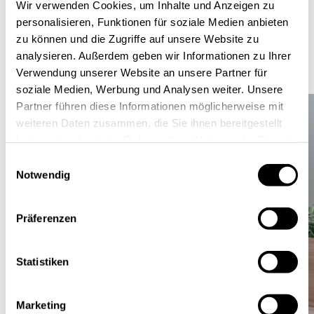
Wir verwenden Cookies, um Inhalte und Anzeigen zu
mit der RWTH wurde ein Prototyp zur
personalisieren, Funktionen für soziale Medien anbieten
Vereinfachung von Audits mit Hilfe von künstlicher
zu können und die Zugriffe auf unsere Website zu
Intelligenz entwickelt und soll im nächsten Jahr
analysieren. Außerdem geben wir Informationen zu Ihrer
auch den Kunden zur Verfügung stehen.
Verwendung unserer Website an unsere Partner für
soziale Medien, Werbung und Analysen weiter. Unsere
Partner führen diese Informationen möglicherweise mit
weiteren Daten zusammen, die Sie ihnen bereitgestellt
haben oder die sie im Rahmen Ihrer Nutzung der Dienste
gesammelt haben.
Einwilligungsauswahl
Notwendig
Präferenzen
Statistiken
Marketing