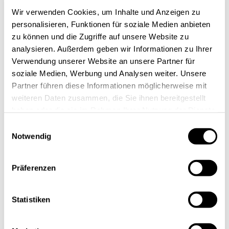
Wir verwenden Cookies, um Inhalte und Anzeigen zu
personalisieren, Funktionen für soziale Medien anbieten
zu können und die Zugriffe auf unsere Website zu
analysieren. Außerdem geben wir Informationen zu Ihrer
Verwendung unserer Website an unsere Partner für
soziale Medien, Werbung und Analysen weiter. Unsere
Partner führen diese Informationen möglicherweise mit
weiteren Daten zusammen, die Sie ihnen bereitgestellt
Office Space J68 bietet Raum für
haben oder die sie im Rahmen Ihrer Nutzung der Dienste
innovative Unternehmen und
gesammelt haben.
Startups
Einwilligungsauswahl
Notwendig
Mit dem Office Space in der Jülicher Straße 68
Präferenzen
kommen zur digitalCHURCH – dem Nukleus für
digitale, innovative Startups und Mittelständler –
Statistiken
weitere moderne Büroflächen hinzu. Auf über 700
Quadratmetern und insgesamt vier Etagen werden