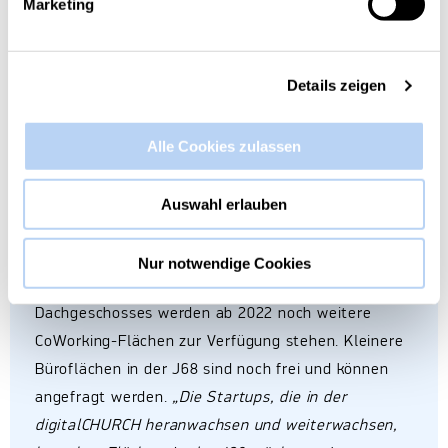
Marketing
CoWorking-Bereiche, Office Space,
Experimentierräume für Virtual- und Augmented
Reality und 3D-Druck sowie ein großer
Details zeigen
Konferenzraum für rund 40 Personen zur Verfügung
gestellt. Mit dem Startup
Anny
haben bereits die
Alle Cookies zulassen
ersten Mieter die neuen Büroflächen bezogen,
weitere Startups, wie z.B. das niederländische
Startup Econic und Unternehmen werden in Kürze
Auswahl erlauben
folgen. Der Konferenzraum sowie der Kreativraum
mit VR/AR als Labor für die Startups wird in den
Nur notwendige Cookies
nächsten Wochen fertiggestellt. Nach Ausbau des
Dachgeschosses werden ab 2022 noch weitere
CoWorking-Flächen zur Verfügung stehen. Kleinere
Büroflächen in der J68 sind noch frei und können
angefragt werden.
„Die Startups, die in der
digitalCHURCH heranwachsen und weiterwachsen,