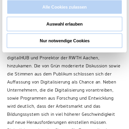
die Podiumsdiskussion, zu der neben den
Alle Cookies zulassen
vorhergehenden Rednern Andera Gadeib, Vorständin
des Bundesverband IT-Mittelstand e.V. (BITMi) und
Auswahl erlauben
CEO der Dialego AG, Michael F. Bayer,
Hauptgeschäftsführer der IHK Aachen und
Nur notwendige Cookies
Vorstandsmitglied des digitalHUB Aachen sowie Prof.
Dr. Malte Brettel, ebenfalls im Vorstand des Aachener
digitalHUB und Prorektor der RWTH Aachen,
hinzukamen. Die von Grün moderierte Diskussion sowie
die Stimmen aus dem Publikum schlossen sich der
Auffassung von Digitalisierung als Chance an. Neben
Unternehmern, die die Digitalisierung vorantreiben,
sowie Programmen aus Forschung und Entwicklung
wird deutlich, dass der Arbeitsmarkt und das
Bildungssystem sich in viel höherer Geschwindigkeit
auf neue Herausforderungen einstellen müssen.