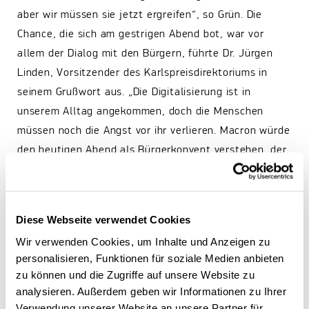
aber wir müssen sie jetzt ergreifen“, so Grün. Die
Chance, die sich am gestrigen Abend bot, war vor
allem der Dialog mit den Bürgern, führte Dr. Jürgen
Linden, Vorsitzender des Karlspreisdirektoriums in
seinem Grußwort aus. „Die Digitalisierung ist in
unserem Alltag angekommen, doch die Menschen
müssen noch die Angst vor ihr verlieren. Macron würde
den heutigen Abend als Bürgerkonvent verstehen, der
dabei helfen kann Digitalisierung als europäische
Chance zu verstehen“, so Linden.
Diese Webseite verwendet Cookies
Die Stellschrauben für die Etablierung eines
Wir verwenden Cookies, um Inhalte und Anzeigen zu
erfolgreichen europäischen digitalen Binnenmarkts
personalisieren, Funktionen für soziale Medien anbieten
müssen in Europa, im Bund und auch in den Ländern
zu können und die Zugriffe auf unsere Website zu
gedreht werden, verdeutlichte Prof. Dr. Andreas
analysieren. Außerdem geben wir Informationen zu Ihrer
Pinkwart, Landesminister für Wirtschaft, Innovation,
Verwendung unserer Website an unsere Partner für