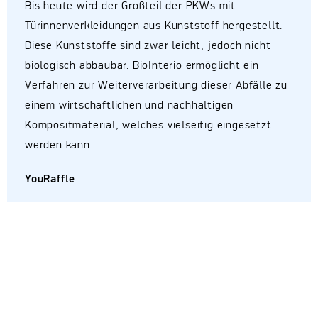
Bis heute wird der Großteil der PKWs mit
Türinnenverkleidungen aus Kunststoff hergestellt.
Diese Kunststoffe sind zwar leicht, jedoch nicht
biologisch abbaubar. BioInterio ermöglicht ein
Verfahren zur Weiterverarbeitung dieser Abfälle zu
einem wirtschaftlichen und nachhaltigen
Kompositmaterial, welches vielseitig eingesetzt
werden kann.
YouRaffle
YouRaffle möchte ein Plattformunternehmen
gründen, das es Sneaker-Enthusiasten ermöglicht,
limitierte Sneaker zu erwerben und zu verkaufen.
Das Geschäftsmodell basiert auf der Methode des
«Raffles». Angebot und Nachfrage bestimmen den
Preis und durch die limitierte Anzahl an