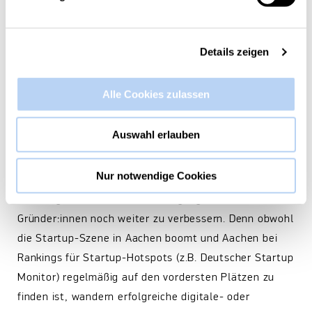
Eine Zukunftsvision für die Startup
City Aachen
Details zeigen
Höhepunkt des Tages war die Übergabe der
Alle Cookies zulassen
Ergebnisse des Barcamps (interaktives Workshop-
Format) „Cultivating the Startup Ecosystem of
Auswahl erlauben
Tomorrow“ an die Aachener Oberbürgermeisterin
Sibylle Keupen, die sich gemeinsam mit den
Nur notwendige Cookies
Akteur:innen des Aachener Startup Ökosystems auf
den Weg machen will, die Bedingungen für
Gründer:innen noch weiter zu verbessern. Denn obwohl
die Startup-Szene in Aachen boomt und Aachen bei
Rankings für Startup-Hotspots (z.B. Deutscher Startup
Monitor) regelmäßig auf den vordersten Plätzen zu
finden ist, wandern erfolgreiche digitale- oder