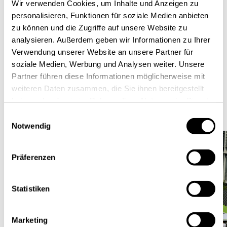
Netzwerkevent SUMMER SLAM Festival zustande.
Wir verwenden Cookies, um Inhalte und Anzeigen zu
Der Digital Hub Region Bonn stellte dabei aktiv den
personalisieren, Funktionen für soziale Medien anbieten
zu können und die Zugriffe auf unsere Website zu
Kontakt zwischen den Stadtwerken und MOQO her.
analysieren. Außerdem geben wir Informationen zu Ihrer
Bei der Umsetzung einer neuen Mobilitätsstrategie
Verwendung unserer Website an unsere Partner für
erinnerte sich nun ein Jahr später einer der
soziale Medien, Werbung und Analysen weiter. Unsere
Innovationsmanager der Stadtwerke Bonn an das
Partner führen diese Informationen möglicherweise mit
Aachener Startup und nahm den Kontakt auf.
weiteren Daten zusammen, die Sie ihnen bereitgestellt
Innerhalb weniger Wochen lieferte MOQO die
haben oder die sie im Rahmen Ihrer Nutzung der Dienste
gesammelt haben.
maßgeschneiderte Shared-Mobility-Lösung.
Einwilligungsauswahl
Notwendig
Präferenzen
Statistiken
Marketing