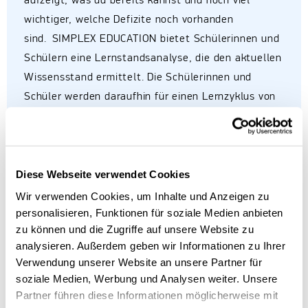
aufzeigt, was du bereits kannst und noch viel
wichtiger, welche Defizite noch vorhanden
sind.
SIMPLEX EDUCATION bietet Schülerinnen und
Schülern eine Lernstandsanalyse, die den aktuellen
Wissensstand ermittelt. Die Schülerinnen und
Schüler werden daraufhin für einen Lernzyklus von
12 Wochen in kleine, kompetenzbasierte
Lerngruppen mit einem ideal ausgewählten Mathe-
Coach von SIMPLEX EDUCATION eingeteilt.
Diese Webseite verwendet Cookies
Innerhalb dieser 12 Wochen fokussieren sich die
Schülerinnen und Schüler mit der Hilfe ihres
Wir verwenden Cookies, um Inhalte und Anzeigen zu
personalisieren, Funktionen für soziale Medien anbieten
Coaches auf die gemeinsamen Defizite, welche
zu können und die Zugriffe auf unsere Website zu
durch die Funktionsweise der
analysieren. Außerdem geben wir Informationen zu Ihrer
Gruppierungsalgorithmen bei den Schüler:innen der
Verwendung unserer Website an unsere Partner für
Gruppe übereinstimmen. Genau diese Kombination
soziale Medien, Werbung und Analysen weiter. Unsere
aus Lernstandsanalyse und gezielter
Partner führen diese Informationen möglicherweise mit