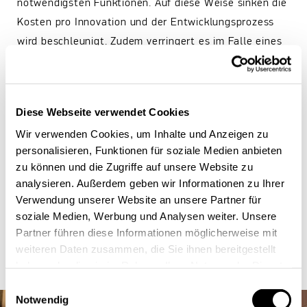
notwendigsten Funktionen. Auf diese Weise sinken die
Kosten pro Innovation und der Entwicklungsprozess
wird beschleunigt. Zudem verringert es im Falle eines
Scheiterns das eingebrachte Investment. Wer auf
schnelle Innovationen setzt, läuft weniger Gefahr zu
scheitern. Dadurch rückt das Thema Scheitern
Diese Webseite verwendet Cookies
insgesamt in den Hintergrund.
Wir verwenden Cookies, um Inhalte und Anzeigen zu
personalisieren, Funktionen für soziale Medien anbieten
Zum Schluss seines Vortrags sind die Zuhörer gefragt.
zu können und die Zugriffe auf unsere Website zu
Kromer wirft die nächsten Schritte an die Wand, die
analysieren. Außerdem geben wir Informationen zu Ihrer
jeder, der schneller Innovationen hervorbringen will
Verwendung unserer Website an unsere Partner für
nun ergreifen muss: Such dir ein Hindernis aus deinem
soziale Medien, Werbung und Analysen weiter. Unsere
Business-Umfeld raus und entwickele eine Idee, um es
Partner führen diese Informationen möglicherweise mit
zu ändern.
weiteren Daten zusammen, die Sie ihnen bereitgestellt
haben oder die sie im Rahmen Ihrer Nutzung der Dienste
Auf die Plätze, fertig, innovate!
gesammelt haben.
Einwilligungsauswahl
Notwendig