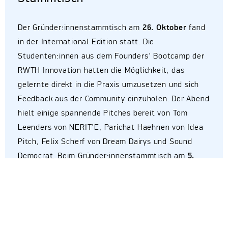
Der Gründer:innenstammtisch am
26. Oktober
fand
in der International Edition statt. Die
Studenten:innen aus dem Founders‘ Bootcamp der
RWTH Innovation hatten die Möglichkeit, das
gelernte direkt in die Praxis umzusetzen und sich
Feedback aus der Community einzuholen. Der Abend
hielt einige spannende Pitches bereit von Tom
Leenders von NERIT’E, Parichat Haehnen von Idea
Pitch, Felix Scherf von Dream Dairys und Sound
Democrat. Beim Gründer:innenstammtisch am
5.
Oktober
pitchten die Gründer der Startups soothem
und Juice Mobility sowie Henrik von NotAbot, der
mit 17 Jahren Gewinner des Wettbewerbs
Startupteens ist.