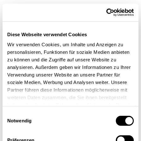
Diese Webseite verwendet Cookies
„Der DemoDay ist im Aachener Startup-Kalender eines
Wir verwenden Cookies, um Inhalte und Anzeigen zu
der absoluten Highlights. In diesem Jahr feiern wir mit
personalisieren, Funktionen für soziale Medien anbieten
unserem DemoDay und dem digitalHUB-
zu können und die Zugriffe auf unsere Website zu
Inkubationsprogramm bereits das fünfte Jubiläum. Mit
analysieren. Außerdem geben wir Informationen zu Ihrer
unserem Startup Incubator haben wir in den letzten
Verwendung unserer Website an unsere Partner für
soziale Medien, Werbung und Analysen weiter. Unsere
fünf Jahren vielen herausragenden Startups einen
Partner führen diese Informationen möglicherweise mit
initialen Schub mit auf den Weg gegeben. Die hohe
weiteren Daten zusammen, die Sie ihnen bereitgestellt
Survival Rate der teilnehmenden Teams aus den
haben oder die sie im Rahmen Ihrer Nutzung der Dienste
letzten Jahren beweist die enorme Qualität unseres
gesammelt haben.
Einwilligungsauswahl
Programms“
, sagt
Iris Wilhelmi
, Geschäftsführerin
Notwendig
des digitalHUB Aachen e.V.
Präferenzen