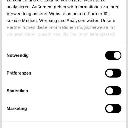
analysieren. Außerdem geben wir Informationen zu Ihrer
Vielen Dank für Ihre Anmeldung im Newsletter!
Verwendung unserer Website an unsere Partner für
soziale Medien, Werbung und Analysen weiter. Unsere
Partner führen diese Informationen möglicherweise mit
weiteren Daten zusammen, die Sie ihnen bereitgestellt
haben oder die sie im Rahmen Ihrer Nutzung der Dienste
gesammelt haben.
Einwilligungsauswahl
Notwendig
Zurück zur vorherigen Seite
Präferenzen
Statistiken
Marketing