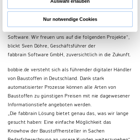
Auswahl erlauben
entsteht die Flexibilität, die nötig ist um der Vielzahl
der Hersteller und Produkte auf bobbie.de gerecht zu
Nur notwendige Cookies
werden. „Das Feedback von bobbie war sehr hilfreich
für die Weiterentwicklung unserer Kalkulator-
Software. Wir freuen uns auf die folgenden Projekte“,
blickt Sven Döhre, Geschäftsführer der
fabbrain Software GmbH, zuversichtlich in die Zukunft.
bobbie.de versteht sich als führender digitaler Händler
von Baustoffen in Deutschland. Dank stark
automatisierter Prozesse können alle Arten von
Baustoffen zu günstigen Preisen mit nie dagewesener
Informationstiefe angeboten werden.
„Die fabbrain Lösung bietet genau das, was wir lange
gesucht haben: Eine einfache Möglichkeit das
Knowhow der Baustoffhersteller in Sachen
Bedarfsberechnung an unsere Kunden weiterzugeben“,