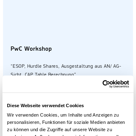
PwC Workshop
“ESOP, Hurdle Shares, Ausgestaltung aus AN/ AG-
Sicht, CAP Table Berechnung”
Unter diesem Titel waren Ramon Toossi, Dr.
Johannes Auf dem Kampe, Rebecca Lappeßen,
Diese Webseite verwendet Cookies
Dr. Leila Momen) und Ann-Christin Wessel von PwC
Wir verwenden Cookies, um Inhalte und Anzeigen zu
Deutschland am
6.12.
bei uns am digitalHUB
personalisieren, Funktionen für soziale Medien anbieten
Aachen e.V. zu Gast und richteten für unsere
zu können und die Zugriffe auf unsere Website zu
Mitglieder mit geballter Expertise einen