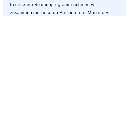
In unserem Rahmenprogramm nehmen wir
zusammen mit unseren Partnern das Motto des
diesjährigen digitalSUMMIT «CoOperate or die:
Zusammen in eine erfolgreiche Zukunft!» auf und
bieten etablierten Unternehmen und Startups an,
sich dem Thema «Kooperationen» in interaktiven
Workshops aus unterschiedlichen Perspektiven zu
nähern.
Im Workshop „Drafting an Agreement“ am
25. Mai
mit Olga Kunkel vom Kompetenzzentrum IT-
Wirtschaft (KIW) bekamen die Teilnehmer:innen
Einblicke in die rechtlichen Wege und Mittel zur
Minimierung von Risiken und Vermeidung von
Konflikten in Kooperationsvereinbarungenerfuhren.
Dabei wurde erläutert welche Arten der